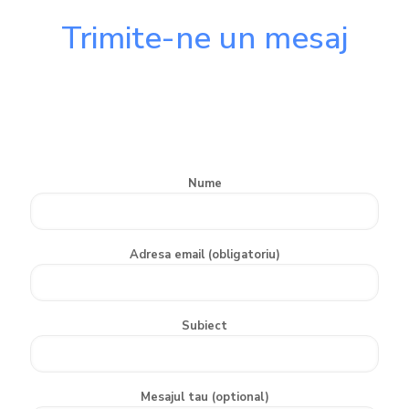
Trimite-ne un mesaj
Daca ai intrebari nu ezita sa ne contactezi
si iti vom raspunde cat mai repede cu putinta!
Nume
Adresa email (obligatoriu)
Subiect
Mesajul tau (optional)