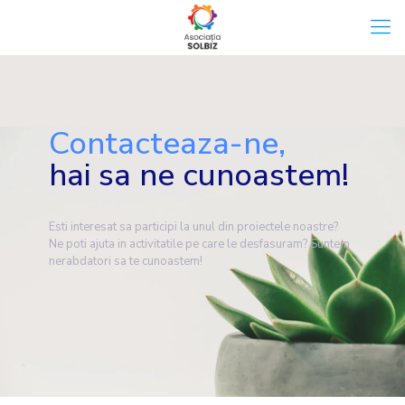
Contacteaza-ne,
hai sa ne cunoastem!
Esti interesat sa participi la unul din proiectele noastre?
Ne poti ajuta in activitatile pe care le desfasuram? Suntem
nerabdatori sa te cunoastem!